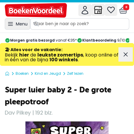
0
Menu
Morgen gratis bezorgd
vanaf €35*
Klantbeoordeling
9/10
A
🏖️ Alles voor de vakantie
:
Bekijk
hier
de
leukste zomertips
, koop online of
in één van de bijna
100 winkels
.
Boeken
Kind en Jeugd
Zelf lezen
Super luier baby 2 - De grote
pleepotroof
Dav Pilkey | 192 blz.