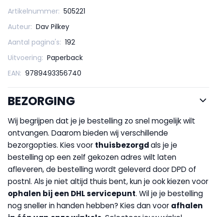
Artikelnummer:
505221
Auteur:
Dav Pilkey
Aantal pagina's:
192
Uitvoering:
Paperback
EAN:
9789493356740
BEZORGING
Wij begrijpen dat je je bestelling zo snel mogelijk wilt
ontvangen. Daarom bieden wij verschillende
bezorgopties. Kies voor
thuisbezorgd
als je je
bestelling op een zelf gekozen adres wilt laten
afleveren, de bestelling wordt geleverd door DPD of
postnl. Als je niet altijd thuis bent, kun je ook kiezen voor
op
halen bij een DHL servicepunt
. Wil je je bestelling
nog sneller in handen hebben? Kies dan voor
afhalen