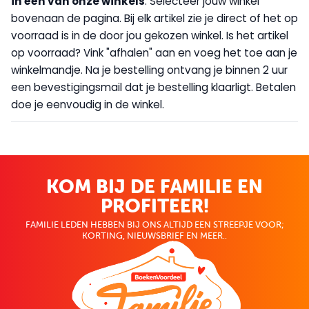
in één van onze winkels
. Selecteer jouw winkel
bovenaan de pagina. Bij elk artikel zie je direct of het op
voorraad is in de door jou gekozen winkel. Is het artikel
op voorraad? Vink "afhalen" aan en voeg het toe aan je
winkelmandje. Na je bestelling ontvang je binnen 2 uur
een bevestigingsmail dat je bestelling klaarligt. Betalen
doe je eenvoudig in de winkel.
KOM BIJ DE FAMILIE EN
PROFITEER!
FAMILIE LEDEN HEBBEN BIJ ONS ALTIJD EEN STREEPJE VOOR;
KORTING, NIEUWSBRIEF EN MEER..