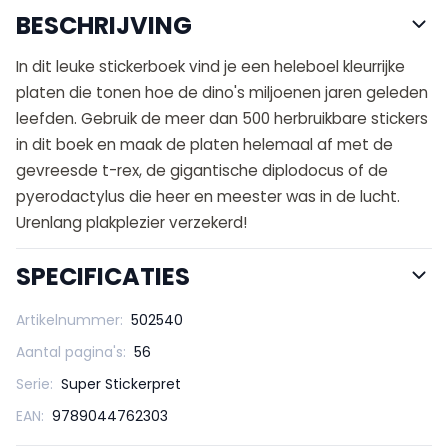
BESCHRIJVING
In dit leuke stickerboek vind je een heleboel kleurrijke
platen die tonen hoe de dino's miljoenen jaren geleden
leefden. Gebruik de meer dan 500 herbruikbare stickers
in dit boek en maak de platen helemaal af met de
gevreesde t-rex, de gigantische diplodocus of de
pyerodactylus die heer en meester was in de lucht.
Urenlang plakplezier verzekerd!
SPECIFICATIES
Artikelnummer:
502540
Aantal pagina's:
56
Serie:
Super Stickerpret
EAN:
9789044762303