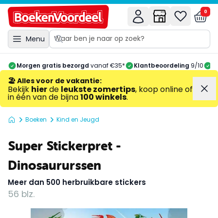
0
Menu
Morgen gratis bezorgd
vanaf €35*
Klantbeoordeling
9/10
A
🏖️ Alles voor de vakantie
:
Bekijk
hier
de
leukste zomertips
, koop online of
in één van de bijna
100 winkels
.
Boeken
Kind en Jeugd
Super Stickerpret -
Dinosaururssen
Meer dan 500 herbruikbare stickers
56 blz.