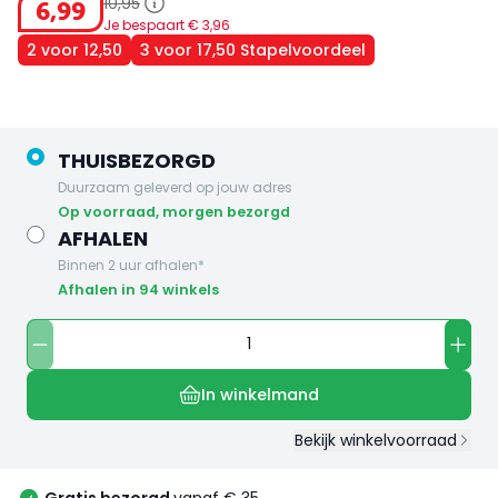
10
,
95
6
,
99
Je bespaart €
3
,
96
2 voor 12,50
3 voor 17,50 Stapelvoordeel
THUISBEZORGD
Duurzaam geleverd op jouw adres
op voorraad, morgen bezorgd
AFHALEN
Binnen 2 uur afhalen*
Afhalen in 94 winkels
In winkelmand
Bekijk winkelvoorraad