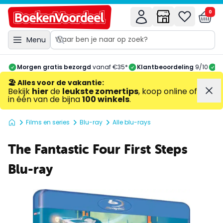
0
Menu
Morgen gratis bezorgd
vanaf €35*
Klantbeoordeling
9/10
A
🏖️ Alles voor de vakantie
:
Bekijk
hier
de
leukste zomertips
, koop online of
in één van de bijna
100 winkels
.
Films en series
Blu-ray
Alle blu-rays
The Fantastic Four First Steps
Blu-ray