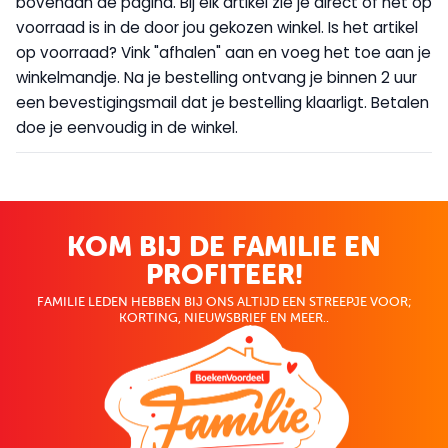
bovenaan de pagina. Bij elk artikel zie je direct of het op
voorraad is in de door jou gekozen winkel. Is het artikel
op voorraad? Vink "afhalen" aan en voeg het toe aan je
winkelmandje. Na je bestelling ontvang je binnen 2 uur
een bevestigingsmail dat je bestelling klaarligt. Betalen
doe je eenvoudig in de winkel.
KOM BIJ DE FAMILIE EN
PROFITEER!
FAMILIE LEDEN HEBBEN BIJ ONS ALTIJD EEN STREEPJE VOOR;
KORTING, NIEUWSBRIEF EN MEER..