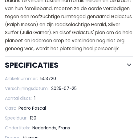
balans te vinden tussen hun rol als helden en de kracht
van hun familieband, moeten ze de aarde verdedigen
tegen een roofzuchtige ruimtegod genaamd Galactus
(Ralph Ineson) en zijn raadselachtige Herald, Silver
Surfer (Julia Garner). En alsof Galactus' plan om de hele
planeet en iedereen erop te verslinden nog niet erg
genoeg was, wordt het plotseling heel persoonlijk.
SPECIFICATIES
Artikelnummer:
503720
Verschijningsdatum:
2025-07-25
Aantal discs:
1
Cast:
Pedro Pascal
Speelduur:
130
Ondertitels:
Nederlands, Frans
Drager:
blu-ray