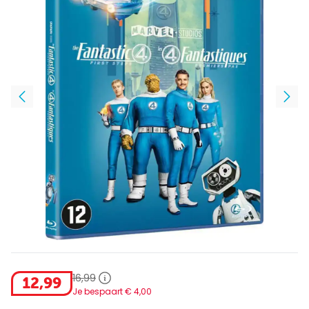
16
,
99
12
,
99
Je bespaart €
4
,
00