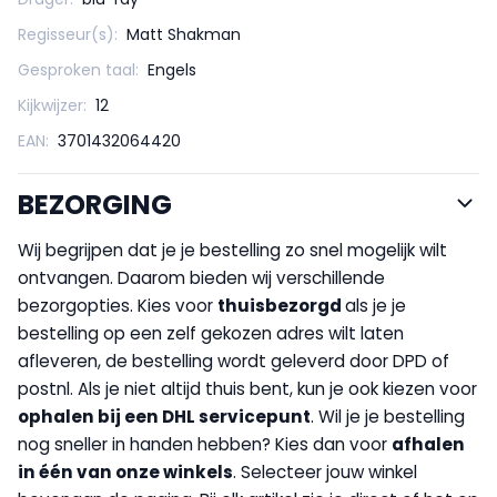
Regisseur(s):
Matt Shakman
Gesproken taal:
Engels
Kijkwijzer:
12
EAN:
3701432064420
BEZORGING
Wij begrijpen dat je je bestelling zo snel mogelijk wilt
ontvangen. Daarom bieden wij verschillende
bezorgopties. Kies voor
thuisbezorgd
als je je
bestelling op een zelf gekozen adres wilt laten
afleveren, de bestelling wordt geleverd door DPD of
postnl. Als je niet altijd thuis bent, kun je ook kiezen voor
op
halen bij een DHL servicepunt
. Wil je je bestelling
nog sneller in handen hebben? Kies dan voor
afhalen
in één van onze winkels
. Selecteer jouw winkel