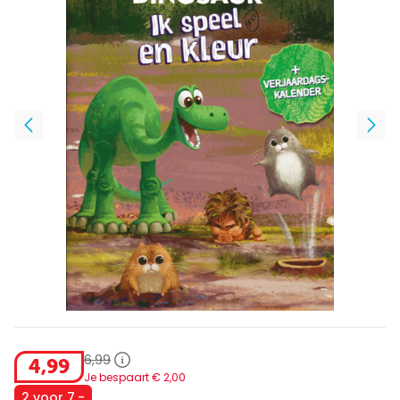
6
,
99
4
,
99
Je bespaart €
2
,
00
2 voor 7,-