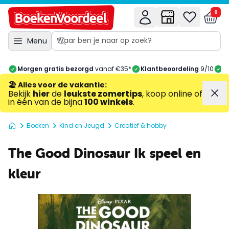
0
Menu
Morgen gratis bezorgd
vanaf €35*
Klantbeoordeling
9/10
A
🏖️ Alles voor de vakantie
:
Bekijk
hier
de
leukste zomertips
, koop online of
in één van de bijna
100 winkels
.
Boeken
Kind en Jeugd
Creatief & hobby
The Good Dinosaur Ik speel en
kleur