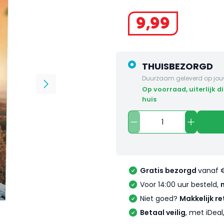
9
,
99
THUISBEZORGD
Duurzaam geleverd op jou
op voorraad, uiterlijk dinsdag in
huis
Gratis bezorgd
vanaf 
Voor 14:00 uur besteld,
Niet goed?
Makkelijk re
Betaal veilig
, met iDea