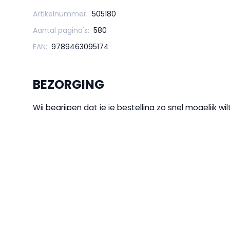
Artikelnummer:
505180
Aantal pagina's:
580
EAN:
9789463095174
BEZORGING
Wij begrijpen dat je je bestelling zo snel mogelijk 
zelf gekozen adres wilt laten afleveren, de bestellin
servicepunt
. Wil je je bestelling nog sneller in 
elk artikel zie je direct of het op voorraad is in de
bestelling ontvang je binnen 2 uur een bevestigingsm