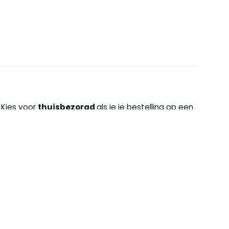
. Kies voor
thuisbezorgd
als je je bestelling op een
bent, kun je ook kiezen voor
op
halen bij een DHL
ls
. Selecteer jouw winkel bovenaan de pagina. Bij
halen" aan en voeg het toe aan je winkelmandje. Na je
e winkel.