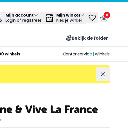
Mijn winkel
Mijn account
0
Kies je winkel
Login of registreer
Bekijk de folder
00 winkels
Klantenservice
Winkels
ane & Vive La France
z.