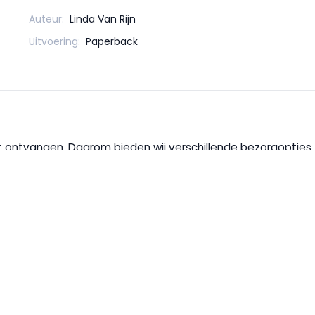
Auteur:
Linda Van Rijn
Uitvoering:
Paperback
wilt ontvangen. Daarom bieden wij verschillende bezorgopties
g wordt geleverd door DPD of postnl. Als je niet altijd thuis 
handen hebben? Kies dan voor
afhalen in één van onze winke
 door jou gekozen winkel. Is het artikel op voorraad? Vink "af
ail dat je bestelling klaarligt. Betalen doe je eenvoudig in d