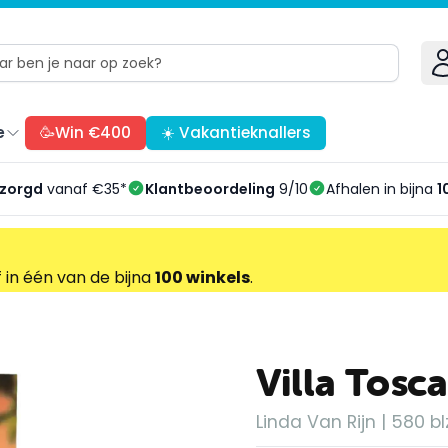
e
🥳Win €400
☀️ Vakantieknallers
ezorgd
vanaf €35*
Klantbeoordeling
9/10
Afhalen in bijna
1
f in één van de bijna
100 winkels
.
Villa Tosc
Linda Van Rijn | 580 bl