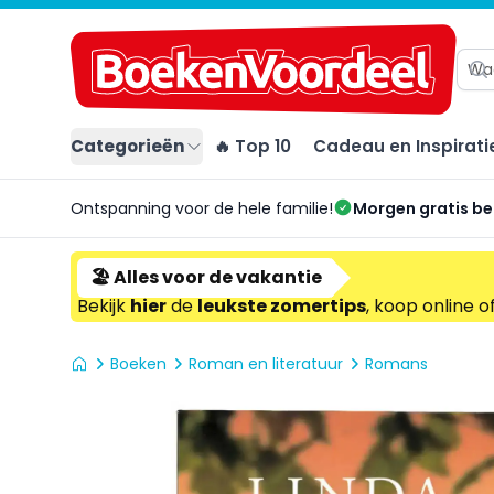
Categorieën
🔥 Top 10
Cadeau en Inspirati
Ontspanning voor de hele familie!
Morgen gratis b
🏖️ Alles voor de vakantie
Bekijk
hier
de
leukste zomertips
, koop online o
Boeken
Roman en literatuur
Romans