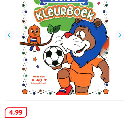
4
,
99