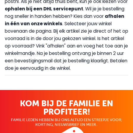
postnl. Als je niet altijd thuis bent, kun je ook kiezen voor
op
halen bij een DHL servicepunt
. Wil je je bestelling
nog sneller in handen hebben? Kies dan voor
afhalen
in één van onze winkels
. Selecteer jouw winkel
bovenaan de pagina. Bij elk artikel zie je direct of het op
voorraad is in de door jou gekozen winkel. Is het artikel
op voorraad? Vink "afhalen" aan en voeg het toe aan je
winkelmandje. Na je bestelling ontvang je binnen 2 uur
een bevestigingsmail dat je bestelling klaarligt. Betalen
doe je eenvoudig in de winkel.
KOM BIJ DE FAMILIE EN
PROFITEER!
FAMILIE LEDEN HEBBEN BIJ ONS ALTIJD EEN STREEPJE VOOR;
KORTING, NIEUWSBRIEF EN MEER..