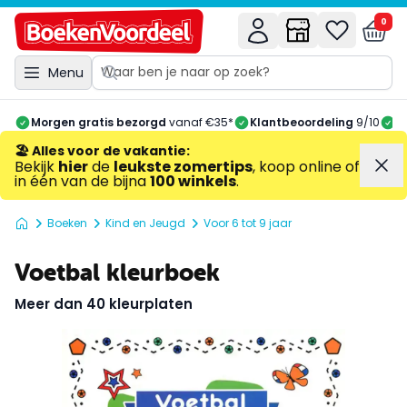
0
Menu
Morgen gratis bezorgd
vanaf €35*
Klantbeoordeling
9/10
A
🏖️ Alles voor de vakantie
:
Bekijk
hier
de
leukste zomertips
, koop online of
in één van de bijna
100 winkels
.
Boeken
Kind en Jeugd
Voor 6 tot 9 jaar
Voetbal kleurboek
Meer dan 40 kleurplaten