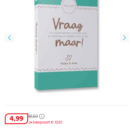
18
,
50
4
,
99
Je bespaart €
13
,
51