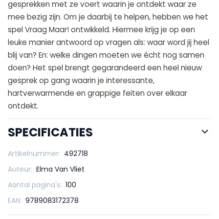
gesprekken met ze voert waarin je ontdekt waar ze
mee bezig zijn. Om je daarbij te helpen, hebben we het
spel Vraag Maar! ontwikkeld. Hiermee krijg je op een
leuke manier antwoord op vragen als: waar word jij heel
blij van? En: welke dingen moeten we écht nog samen
doen? Het spel brengt gegarandeerd een heel nieuw
gesprek op gang waarin je interessante,
hartverwarmende en grappige feiten over elkaar
ontdekt.
SPECIFICATIES
Artikelnummer:
492718
Auteur:
Elma Van Vliet
Aantal pagina's:
100
EAN:
9789083172378