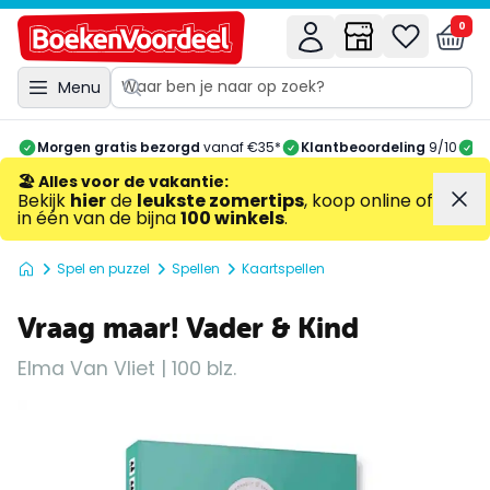
0
Menu
Morgen gratis bezorgd
vanaf €35*
Klantbeoordeling
9/10
A
🏖️ Alles voor de vakantie
:
Bekijk
hier
de
leukste zomertips
, koop online of
in één van de bijna
100 winkels
.
Spel en puzzel
Spellen
Kaartspellen
Vraag maar! Vader & Kind
Elma Van Vliet | 100 blz.