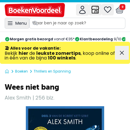
0
Menu
Morgen gratis bezorgd
vanaf €35*
Klantbeoordeling
9/10
A
🏖️ Alles voor de vakantie
:
Bekijk
hier
de
leukste zomertips
, koop online of
in één van de bijna
100 winkels
.
Boeken
Thrillers en Spanning
Wees niet bang
Alex Smith | 256 blz.