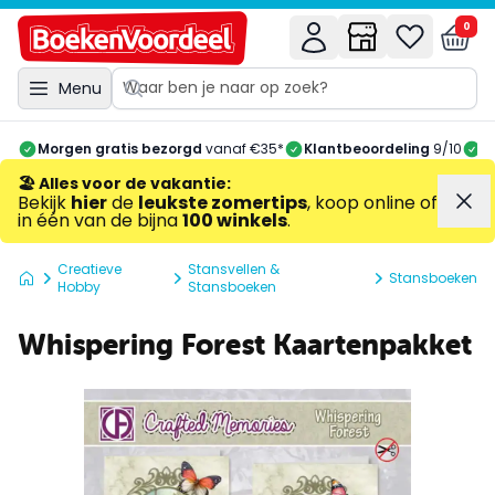
0
Menu
Morgen gratis bezorgd
vanaf €35*
Klantbeoordeling
9/10
A
🏖️ Alles voor de vakantie
:
Bekijk
hier
de
leukste zomertips
, koop online of
in één van de bijna
100 winkels
.
Creatieve
Stansvellen &
Stansboeken
Hobby
Stansboeken
Whispering Forest Kaartenpakket