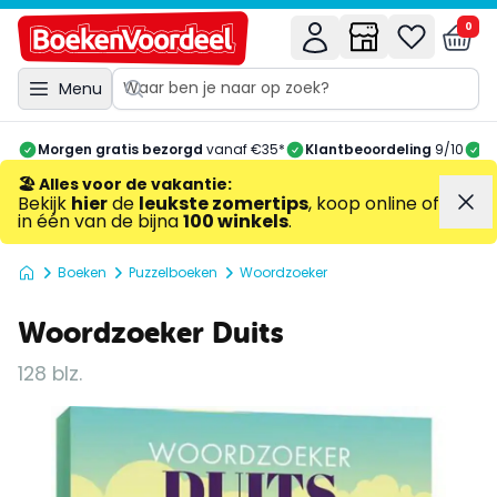
0
Menu
Morgen gratis bezorgd
vanaf €35*
Klantbeoordeling
9/10
A
🏖️ Alles voor de vakantie
:
Bekijk
hier
de
leukste zomertips
, koop online of
in één van de bijna
100 winkels
.
Boeken
Puzzelboeken
Woordzoeker
Woordzoeker Duits
128 blz.