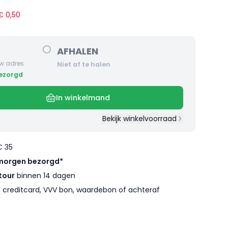
 €
0
,
50
AFHALEN
w adres
Niet af te halen
bezorgd
In winkelmand
Bekijk winkelvoorraad
€ 35
morgen bezorgd*
tour
binnen 14 dagen
l, creditcard, VVV bon, waardebon of achteraf