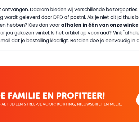
wilt ontvangen. Daarom bieden wij verschillende bezorgopties
g wordt geleverd door DPD of postnl. Als je niet altijd thuis 
handen hebben? Kies dan voor
afhalen in één van onze winke
 door jou gekozen winkel. Is het artikel op voorraad? Vink "af
ail dat je bestelling klaarligt. Betalen doe je eenvoudig in d
E FAMILIE EN PROFITEER!
 ALTIJD EEN STREEPJE VOOR; KORTING, NIEUWSBRIEF EN MEER..