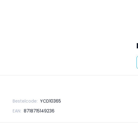
Bestelcode:
YCD10365
EAN:
8718715149236