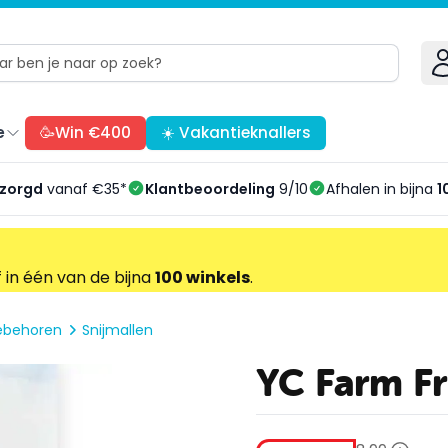
e
🥳Win €400
☀️ Vakantieknallers
ezorgd
vanaf €35*
Klantbeoordeling
9/10
Afhalen in bijna
1
f in één van de bijna
100 winkels
.
oebehoren
Snijmallen
YC Farm Fr