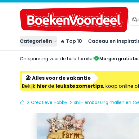
Categorieën
🔥 Top 10
Cadeau en Inspirati
Ontspanning voor de hele familie!
Morgen gratis b
🏖️ Alles voor de vakantie
Bekijk
hier
de
leukste zomertips
, koop online o
Creatieve Hobby
Snij- embossing mallen en t