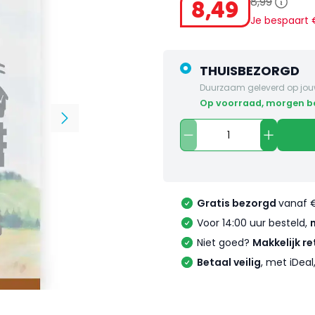
8
,
99
8
,
49
Je bespaart
THUISBEZORGD
Duurzaam geleverd op jou
op voorraad, morgen 
Gratis bezorgd
vanaf 
Voor 14:00 uur besteld,
Niet goed?
Makkelijk re
Betaal veilig
, met iDea