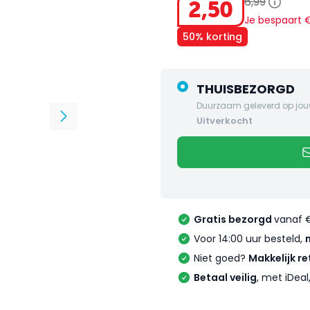
6
,
99
2
,
50
Je bespaart
50% korting
THUISBEZORGD
Duurzaam geleverd op jou
uitverkocht
Gratis bezorgd
vanaf 
Voor 14:00 uur besteld,
Niet goed?
Makkelijk re
Betaal veilig
, met iDea