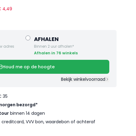
 €
4
,
49
AFHALEN
w adres
Binnen 2 uur afhalen*
Afhalen in 76 winkels
Houd me op de hoogte
Bekijk winkelvoorraad
€ 35
morgen bezorgd*
tour
binnen 14 dagen
l, creditcard, VVV bon, waardebon of achteraf