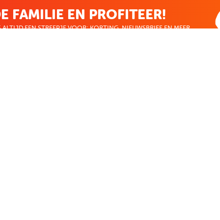
E FAMILIE EN PROFITEER!
 ALTIJD EEN STREEPJE VOOR; KORTING, NIEUWSBRIEF EN MEER..
EKENVOORDEEL
MIJN BOEKENVOOR
Bestellingen
ekenVoordeel
Verlanglijst
Mijn aanbiedingen
len
Winkelaankopen
Makkelijk betalen
CADEAUTJE