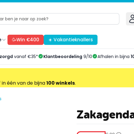
e
🥳Win €400
☀️ Vakantieknallers
ezorgd
vanaf €35*
Klantbeoordeling
9/10
Afhalen in bijna
1
f in één van de bijna
100 winkels
.
s
Zakagenda