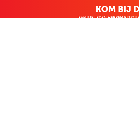
KOM BIJ D
FAMILIE LEDEN HEBBEN BIJ ONS
KLANTENSERVICE
OVER BO
Contact
Over ons
Bestellen & betalen
Werken bij Bo
Retourneren
Nieuws
Veelgestelde vragen
Zakelijk bestel
Volg Boekenvoordeel
Facebook
Instagram
LinkedIn
Pinterest
Youtube