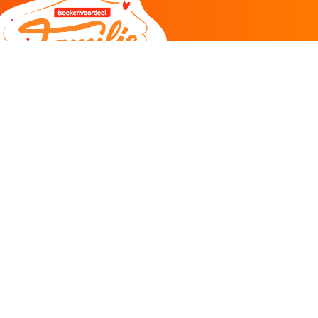
DEEL
CADEAU EN INSPIRATIE
Creatieve hobby
Spel en puzzel
Kind en jeugd
Boeken
Kunnen wij je helpen?
085 273 9701
Klantenservice
ma/do 11-12u