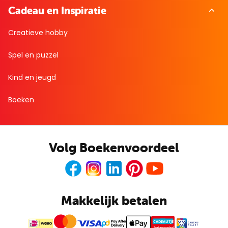
Cadeau en Inspiratie
Creatieve hobby
Spel en puzzel
Kind en jeugd
Boeken
Volg Boekenvoordeel
Facebook
Instagram
LinkedIn
Pinterest
Youtube
Makkelijk betalen
CADEAUTJE
Boekenvoordeel