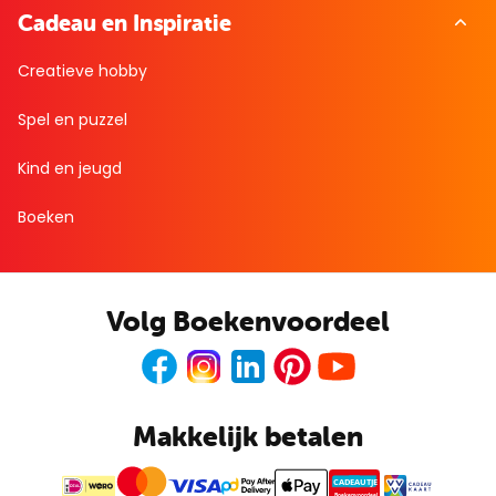
Cadeau en Inspiratie
Creatieve hobby
Spel en puzzel
Kind en jeugd
Boeken
Volg Boekenvoordeel
Facebook
Instagram
LinkedIn
Pinterest
Youtube
Makkelijk betalen
CADEAUTJE
Boekenvoordeel