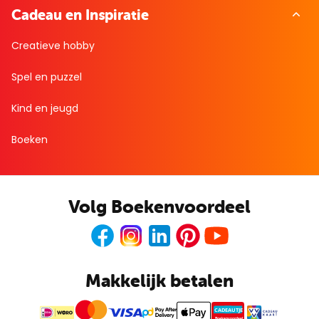
Cadeau en Inspiratie
Creatieve hobby
Spel en puzzel
Kind en jeugd
Boeken
Volg Boekenvoordeel
Facebook
Instagram
LinkedIn
Pinterest
Youtube
Makkelijk betalen
CADEAUTJE
Boekenvoordeel