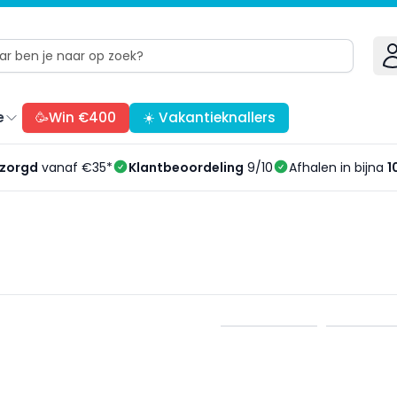
e
🥳Win €400
☀️ Vakantieknallers
ezorgd
vanaf €35*
Klantbeoordeling
9/10
Afhalen in bijna
1