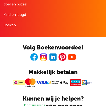
Spel en puzzel
Kind en jeugd
Boeken
Volg Boekenvoordeel
Facebook
Instagram
LinkedIn
Pinterest
Youtube
Makkelijk betalen
CADEAUTJE
Boekenvoordeel
Kunnen wij je helpen?
Klantenservice