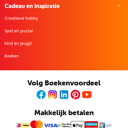
Cadeau en Inspiratie
Creatieve hobby
Spel en puzzel
Kind en jeugd
Boeken
Volg Boekenvoordeel
Facebook
Instagram
LinkedIn
Pinterest
Youtube
Makkelijk betalen
CADEAUTJE
Boekenvoordeel