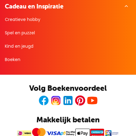
Cadeau en Inspiratie
Creatieve hobby
Spel en puzzel
Kind en jeugd
Boeken
Volg Boekenvoordeel
Facebook
Instagram
LinkedIn
Pinterest
Youtube
Makkelijk betalen
CADEAUTJE
Boekenvoordeel