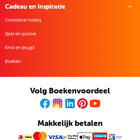
Cadeau en Inspiratie
Creatieve hobby
Spel en puzzel
Kind en jeugd
Boeken
Volg Boekenvoordeel
Facebook
Instagram
LinkedIn
Pinterest
Youtube
Makkelijk betalen
CADEAUTJE
Boekenvoordeel