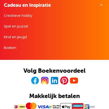
Cadeau en Inspiratie
Creatieve hobby
Spel en puzzel
Kind en jeugd
Boeken
Volg Boekenvoordeel
Facebook
Instagram
LinkedIn
Pinterest
Youtube
Makkelijk betalen
CADEAUTJE
Boekenvoordeel