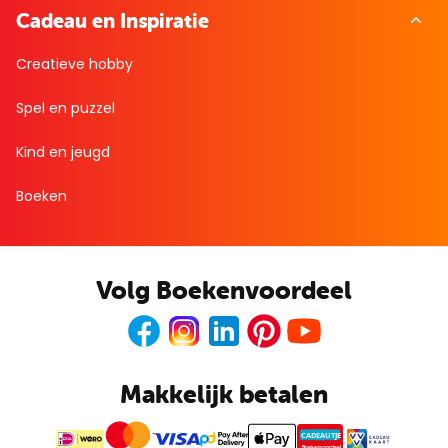
Cadeau en Inspiratie
Creatieve hobby
Spel en puzzel
Kind en jeugd
Boeken
Volg Boekenvoordeel
Facebook
Instagram
LinkedIn
Pinterest
Youtube
Makkelijk betalen
CADEAUTJE
Boekenvoordeel