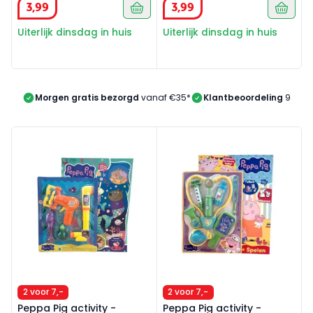
3
,
99
3
,
99
Uiterlijk dinsdag in huis
Uiterlijk dinsdag in huis
Morgen gratis bezorgd
vanaf €35*
Klantbeoordeling
9/10
Peppa Pig activity - Bellenblaas zee
Peppa Pig activity - Dokter
2 voor 7,-
2 voor 7,-
Peppa Pig activity -
Peppa Pig activity -