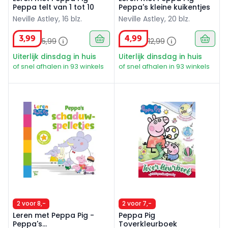
Peppa telt van 1 tot 10
Peppa's kleine kuikentjes
Neville Astley, 16 blz.
Neville Astley, 20 blz.
3
,
99
4
,
99
5
,
99
12
,
99
Uiterlijk dinsdag in huis
Uiterlijk dinsdag in huis
of snel afhalen in 93 winkels
of snel afhalen in 93 winkels
Leren met Peppa Pig - Peppa's schaduwspelletjes
Peppa Pig Toverkleurboek
2 voor 8,-
2 voor 7,-
Leren met Peppa Pig -
Peppa Pig
Peppa's
Toverkleurboek