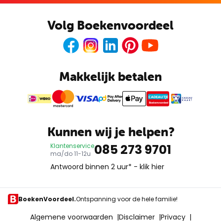
Volg Boekenvoordeel
Facebook
Instagram
LinkedIn
Pinterest
Youtube
Makkelijk betalen
CADEAUTJE
Boekenvoordeel
Kunnen wij je helpen?
085 273 9701
Klantenservice
ma/do 11-12u
Antwoord binnen 2 uur* -
klik hier
BoekenVoordeel.
Ontspanning voor de hele familie!
Algemene voorwaarden
|
Disclaimer
|
Privacy
|