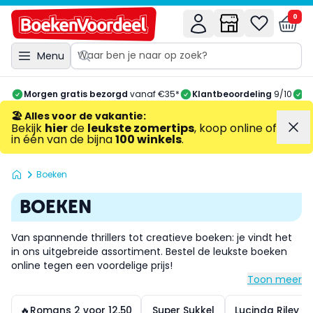
0
Menu
Morgen gratis bezorgd
vanaf €35*
Klantbeoordeling
9/10
A
🏖️ Alles voor de vakantie
:
Bekijk
hier
de
leukste zomertips
, koop online of
in één van de bijna
100 winkels
.
Boeken
BOEKEN
Van spannende thrillers tot creatieve boeken: je vindt het
in ons uitgebreide assortiment. Bestel de leukste boeken
online tegen een voordelige prijs!
Toon meer
🔥Romans 2 voor 12,50
Super Sukkel
Lucinda Riley