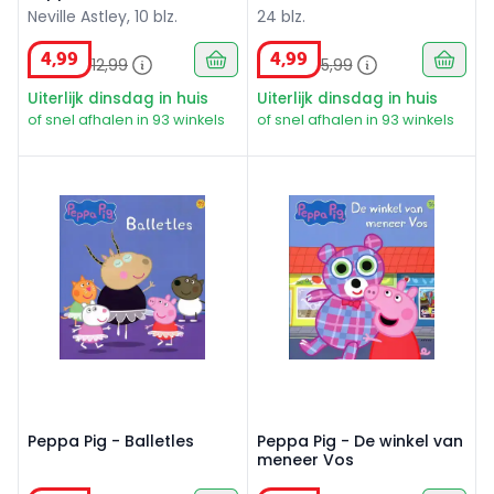
schaduwspelletjes
Neville Astley, 10 blz.
24 blz.
4
,
99
4
,
99
12
,
99
5
,
99
Uiterlijk dinsdag in huis
Uiterlijk dinsdag in huis
of snel afhalen in 93 winkels
of snel afhalen in 93 winkels
Peppa Pig - Balletles
Peppa Pig - De winkel van 
Peppa Pig - Balletles
Peppa Pig - De winkel van
meneer Vos