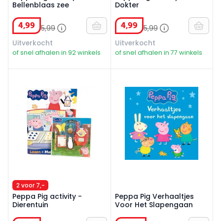
Bellenblaas zee
Dokter
4
,
99
4
,
99
5
,
99
5
,
99
Uitverkocht
Uitverkocht
of snel afhalen in 92 winkels
of snel afhalen in 77 winkels
Peppa Pig activity - Dierentuin
Peppa Pig Verhaaltjes Voor
2 voor 7,-
Peppa Pig activity -
Peppa Pig Verhaaltjes
Dierentuin
Voor Het Slapengaan