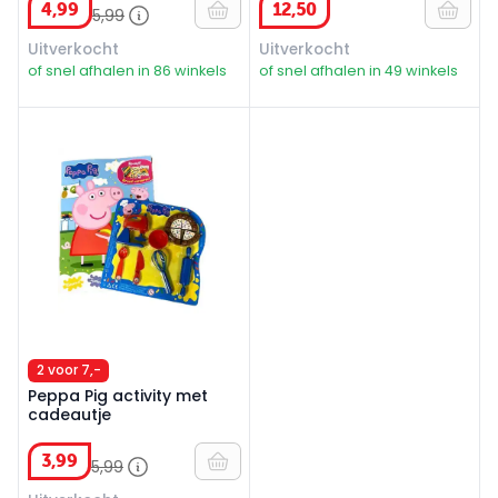
4
,
99
12
,
50
5
,
99
Uitverkocht
Uitverkocht
of snel afhalen in 86 winkels
of snel afhalen in 49 winkels
Peppa Pig activity met cadeautje
2 voor 7,-
Peppa Pig activity met
cadeautje
3
,
99
5
,
99