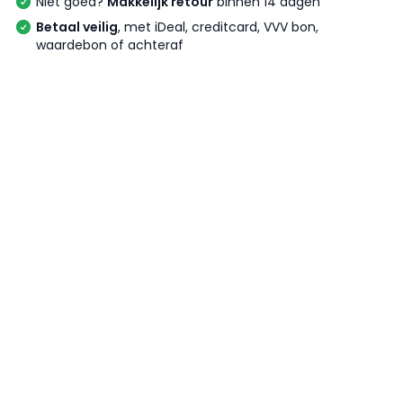
Niet goed?
Makkelijk retour
binnen 14 dagen
Betaal veilig
, met iDeal, creditcard, VVV bon,
waardebon of achteraf