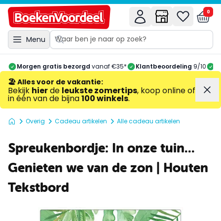
0
Menu
Morgen gratis bezorgd
vanaf €35*
Klantbeoordeling
9/10
A
🏖️ Alles voor de vakantie
:
Bekijk
hier
de
leukste zomertips
, koop online of
in één van de bijna
100 winkels
.
Overig
Cadeau artikelen
Alle cadeau artikelen
Spreukenbordje: In onze tuin...
Genieten we van de zon | Houten
Tekstbord