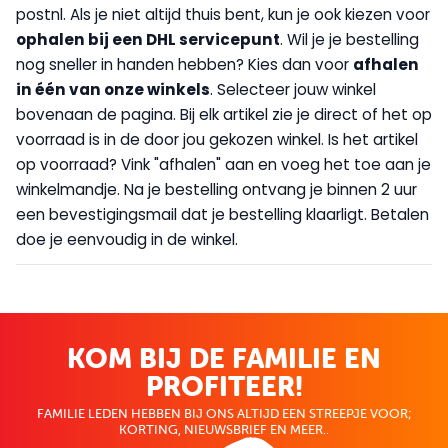
postnl. Als je niet altijd thuis bent, kun je ook kiezen voor
op
halen bij een DHL servicepunt
. Wil je je bestelling
nog sneller in handen hebben? Kies dan voor
afhalen
in één van onze winkels
. Selecteer jouw winkel
bovenaan de pagina. Bij elk artikel zie je direct of het op
voorraad is in de door jou gekozen winkel. Is het artikel
op voorraad? Vink "afhalen" aan en voeg het toe aan je
winkelmandje. Na je bestelling ontvang je binnen 2 uur
een bevestigingsmail dat je bestelling klaarligt. Betalen
doe je eenvoudig in de winkel.
KOM BIJ DE FAMILIE EN
PROFITEER!
FAMILIE LEDEN HEBBEN BIJ ONS ALTIJD EEN STREEPJE VOOR;
KORTING, NIEUWSBRIEF EN MEER..