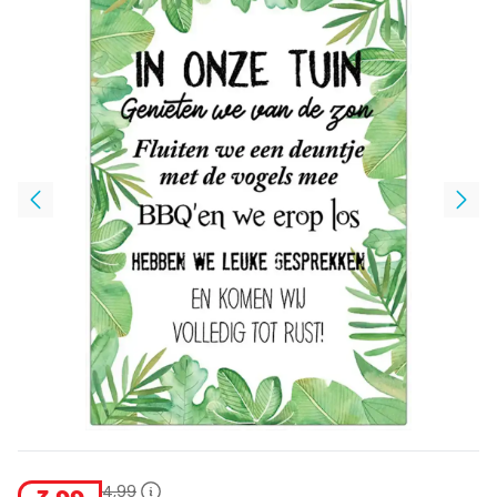
4
,
99